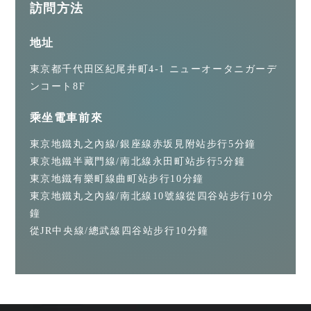
訪問方法
地址
東京都千代田区紀尾井町4-1 ニューオータニガーデ
ンコート8F
乘坐電車前來
東京地鐵丸之內線/銀座線赤坂見附站步行5分鐘
東京地鐵半藏門線/南北線永田町站步行5分鐘
東京地鐵有樂町線曲町站步行10分鐘
東京地鐵丸之內線/南北線10號線從四谷站步行10分
鐘
從JR中央線/總武線四谷站步行10分鐘