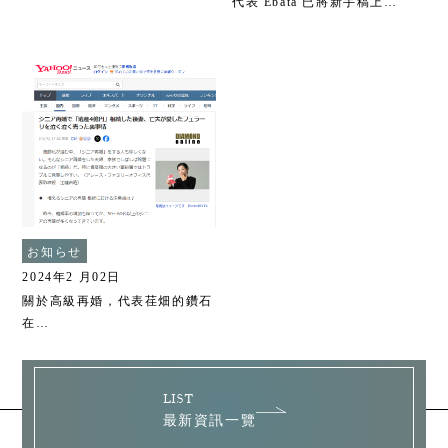
代表 Ebata 已將新手稿上…
お知らせ
2024年2 月02日
關於高級再婚，代表荏畑的鑽石
在…
LIST
最新資訊一覽